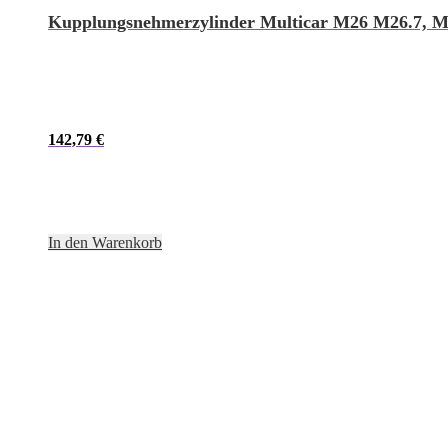
Kupplungsnehmerzylinder Multicar M26 M26.7, 
142,79
€
In den Warenkorb