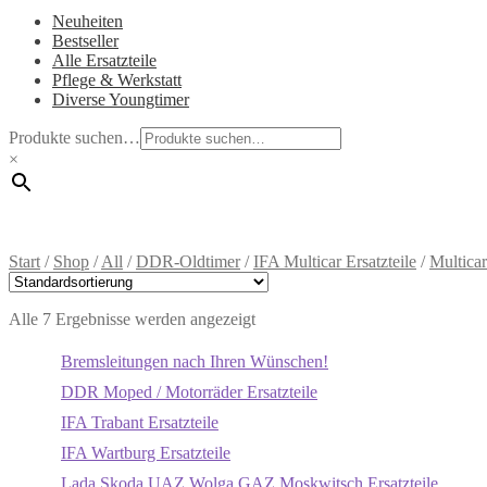
Neuheiten
Bestseller
Alle Ersatzteile
Pflege & Werkstatt
Diverse Youngtimer
Produkte suchen…
×
Start
/
Shop
/
All
/
DDR-Oldtimer
/
IFA Multicar Ersatzteile
/
Multic
Alle 7 Ergebnisse werden angezeigt
Bremsleitungen nach Ihren Wünschen!
DDR Moped / Motorräder Ersatzteile
IFA Trabant Ersatzteile
IFA Wartburg Ersatzteile
Lada Skoda UAZ Wolga GAZ Moskwitsch Ersatzteile