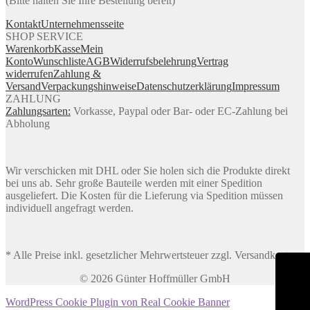
(Bitte halten Sie Ihre Bestellung bereit)
Kontakt
Unternehmensseite
SHOP SERVICE
Warenkorb
Kasse
Mein
Konto
Wunschliste
AGB
Widerrufsbelehrung
Vertrag
widerrufen
Zahlung &
Versand
Verpackungshinweise
Datenschutzerklärung
Impressum
ZAHLUNG
Zahlungsarten:
Vorkasse, Paypal oder Bar- oder EC-Zahlung bei
Abholung
Wir verschicken mit DHL oder Sie holen sich die Produkte direkt
bei uns ab. Sehr große Bauteile werden mit einer Spedition
ausgeliefert. Die Kosten für die Lieferung via Spedition müssen
individuell angefragt werden.
* Alle Preise inkl. gesetzlicher Mehrwertsteuer zzgl. Versandkosten
© 2026 Günter Hoffmüller GmbH
WordPress Cookie Plugin von Real Cookie Banner