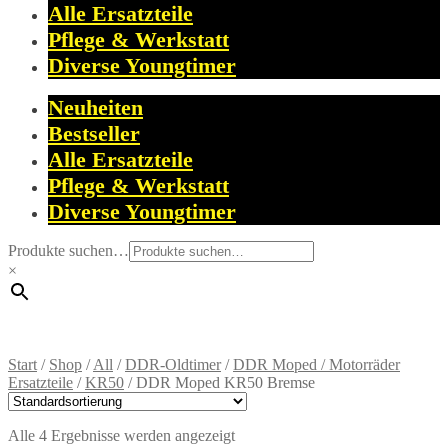
Alle Ersatzteile
Pflege & Werkstatt
Diverse Youngtimer
Neuheiten
Bestseller
Alle Ersatzteile
Pflege & Werkstatt
Diverse Youngtimer
Produkte suchen…
×
Start
/
Shop
/
All
/
DDR-Oldtimer
/
DDR Moped / Motorräder
Ersatzteile
/
KR50
/
DDR Moped KR50 Bremse
Alle 4 Ergebnisse werden angezeigt