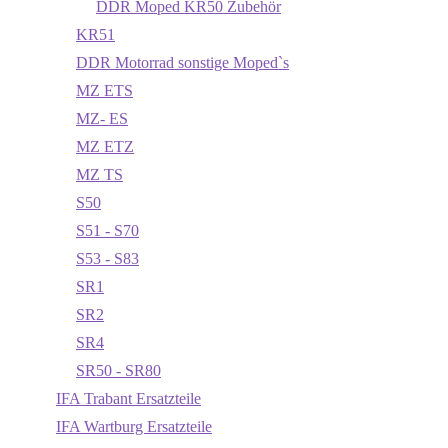
DDR Moped KR50 Zubehör
KR51
DDR Motorrad sonstige Moped`s
MZ ETS
MZ- ES
MZ ETZ
MZ TS
S50
S51 - S70
S53 - S83
SR1
SR2
SR4
SR50 - SR80
IFA Trabant Ersatzteile
IFA Wartburg Ersatzteile