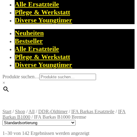
Alle Ersatzteile
Pflege & Werkstatt
Diverse Youngtimer
Neuheiten
Bestseller
Alle Ersatzteile
Pflege & Werkstatt
Diverse Youngtimer
Produkte suchen…
×
Start
/
Shop
/
All
/
DDR-Oldtimer
/
IFA Barkas Ersatzteile
/
IFA
Barkas B1000
/
IFA Barkas B1000 Bremse
1–30 von 142 Ergebnissen werden angezeigt