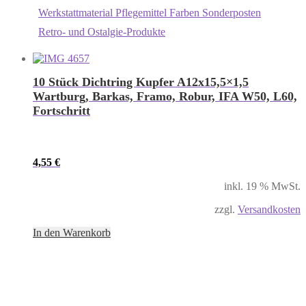
Werkstattmaterial Pflegemittel Farben Sonderposten
Retro- und Ostalgie-Produkte
10 Stück Dichtring Kupfer A12x15,5×1,5
Wartburg, Barkas, Framo, Robur, IFA W50, L60,
Fortschritt
4,55
€
inkl. 19 % MwSt.
zzgl.
Versandkosten
In den Warenkorb