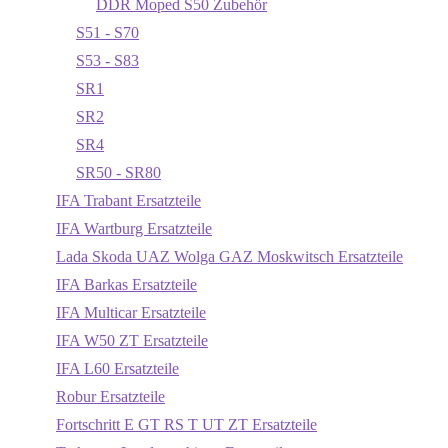
DDR Moped S50 Zubehör
S51 - S70
S53 - S83
SR1
SR2
SR4
SR50 - SR80
IFA Trabant Ersatzteile
IFA Wartburg Ersatzteile
Lada Skoda UAZ Wolga GAZ Moskwitsch Ersatzteile
IFA Barkas Ersatzteile
IFA Multicar Ersatzteile
IFA W50 ZT Ersatzteile
IFA L60 Ersatzteile
Robur Ersatzteile
Fortschritt E GT RS T UT ZT Ersatzteile