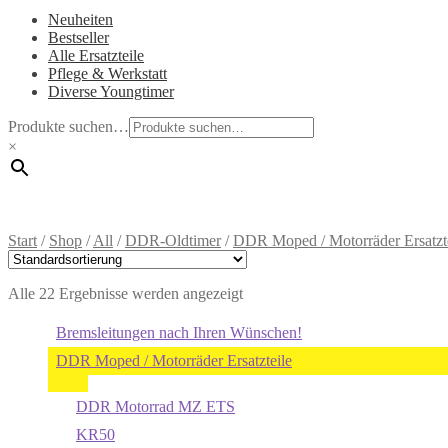
Neuheiten
Bestseller
Alle Ersatzteile
Pflege & Werkstatt
Diverse Youngtimer
Produkte suchen…
×
Start
/
Shop
/
All
/
DDR-Oldtimer
/
DDR Moped / Motorräder Ersatzt
Alle 22 Ergebnisse werden angezeigt
Bremsleitungen nach Ihren Wünschen!
DDR Moped / Motorräder Ersatzteile
DDR Motorrad MZ ETS
KR50