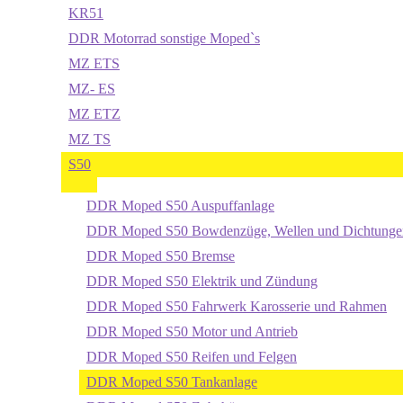
KR51
DDR Motorrad sonstige Moped`s
MZ ETS
MZ- ES
MZ ETZ
MZ TS
S50
DDR Moped S50 Auspuffanlage
DDR Moped S50 Bowdenzüge, Wellen und Dichtunge
DDR Moped S50 Bremse
DDR Moped S50 Elektrik und Zündung
DDR Moped S50 Fahrwerk Karosserie und Rahmen
DDR Moped S50 Motor und Antrieb
DDR Moped S50 Reifen und Felgen
DDR Moped S50 Tankanlage