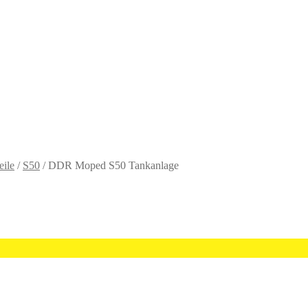
eile
/
S50
/
DDR Moped S50 Tankanlage