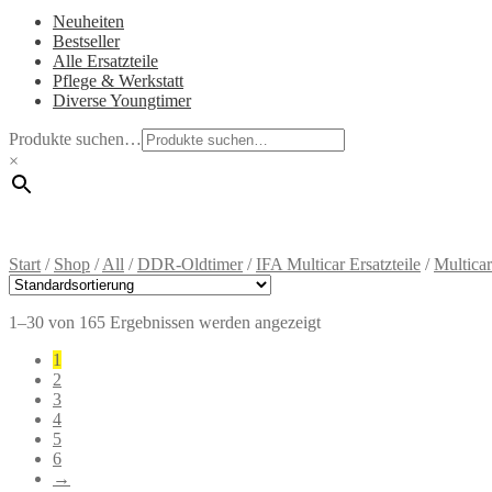
Neuheiten
Bestseller
Alle Ersatzteile
Pflege & Werkstatt
Diverse Youngtimer
Produkte suchen…
×
Start
/
Shop
/
All
/
DDR-Oldtimer
/
IFA Multicar Ersatzteile
/
Multica
1–30 von 165 Ergebnissen werden angezeigt
1
2
3
4
5
6
→