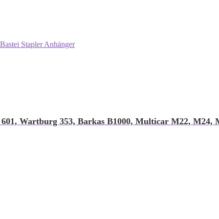
Bastei Stapler Anhänger
 601, Wartburg 353, Barkas B1000, Multicar M22, M24,