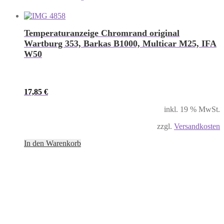
Temperaturanzeige Chromrand original
Wartburg 353, Barkas B1000, Multicar M25, IFA
W50
17,85
€
inkl. 19 % MwSt.
zzgl.
Versandkosten
In den Warenkorb