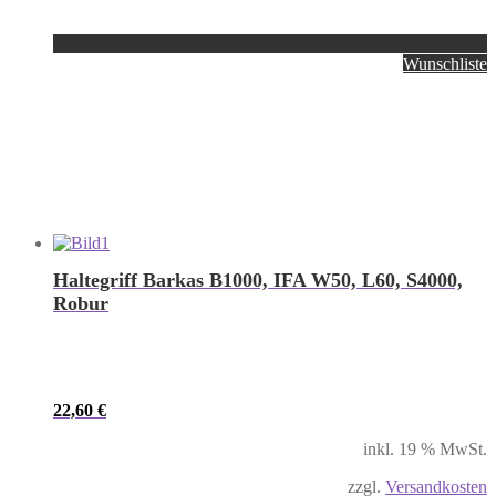
Wunschliste
Haltegriff Barkas B1000, IFA W50, L60, S4000,
Robur
22,60
€
inkl. 19 % MwSt.
zzgl.
Versandkosten