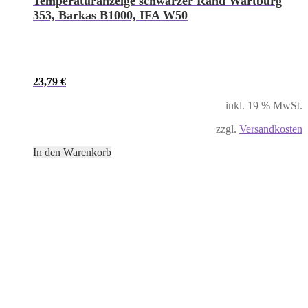
Temperaturanzeige schwarzer Rand Wartburg
353, Barkas B1000, IFA W50
23,79
€
inkl. 19 % MwSt.
zzgl.
Versandkosten
In den Warenkorb