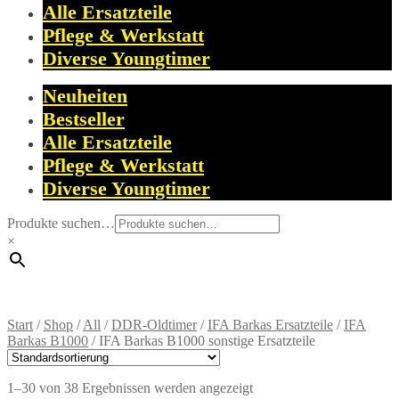
Alle Ersatzteile
Pflege & Werkstatt
Diverse Youngtimer
Neuheiten
Bestseller
Alle Ersatzteile
Pflege & Werkstatt
Diverse Youngtimer
Produkte suchen…
×
Start
/
Shop
/
All
/
DDR-Oldtimer
/
IFA Barkas Ersatzteile
/
IFA
Barkas B1000
/
IFA Barkas B1000 sonstige Ersatzteile
1–30 von 38 Ergebnissen werden angezeigt