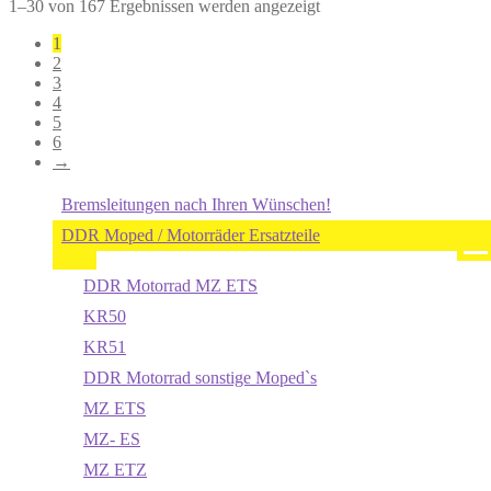
1–30 von 167 Ergebnissen werden angezeigt
1
2
3
4
5
6
→
Bremsleitungen nach Ihren Wünschen!
DDR Moped / Motorräder Ersatzteile
DDR Motorrad MZ ETS
KR50
KR51
DDR Motorrad sonstige Moped`s
MZ ETS
MZ- ES
MZ ETZ