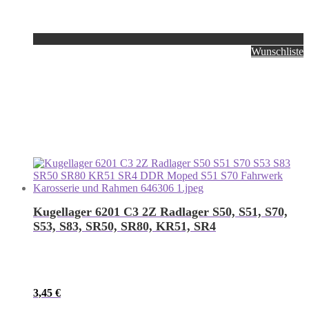
Wunschliste
Kugellager 6201 C3 2Z Radlager S50, S51, S70,
S53, S83, SR50, SR80, KR51, SR4
3,45
€