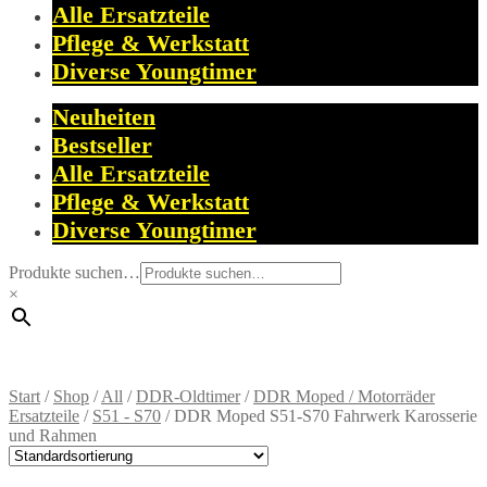
Alle Ersatzteile
Pflege & Werkstatt
Diverse Youngtimer
Neuheiten
Bestseller
Alle Ersatzteile
Pflege & Werkstatt
Diverse Youngtimer
Produkte suchen…
×
Start
/
Shop
/
All
/
DDR-Oldtimer
/
DDR Moped / Motorräder
Ersatzteile
/
S51 - S70
/
DDR Moped S51-S70 Fahrwerk Karosserie
und Rahmen