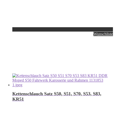
Wunschliste
Kettenschlauch Satz S50, S51, S70, S53, S83,
KR51