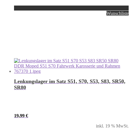
Wunschliste
Lenkungslager im Satz S51, S70, S53, S83, SR50,
SR80
19,99
€
inkl. 19 % MwSt.