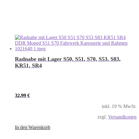
Radnabe mit Lager S50, S51, S70, S53, S83,
KR51, SR4
32,99
€
inkl. 19 % MwSt.
zzgl.
Versandkosten
In den Warenkorb