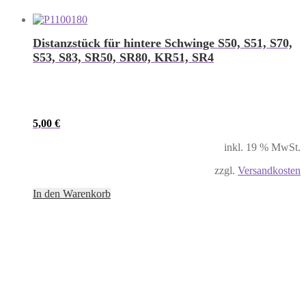
Distanzstück für hintere Schwinge S50, S51, S70,
S53, S83, SR50, SR80, KR51, SR4
5,00
€
inkl. 19 % MwSt.
zzgl.
Versandkosten
In den Warenkorb