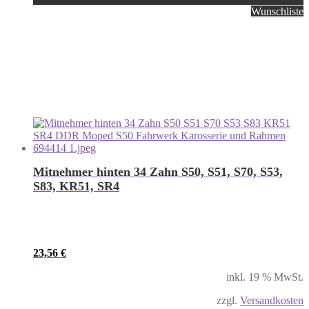
Wunschliste
Mitnehmer hinten 34 Zahn S50, S51, S70, S53,
S83, KR51, SR4
23,56
€
inkl. 19 % MwSt.
zzgl.
Versandkosten