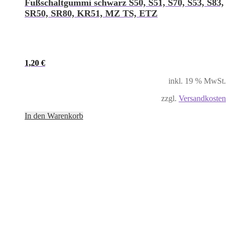
Fußschaltgummi schwarz S50, S51, S70, S53, S83,
SR50, SR80, KR51, MZ TS, ETZ
1,20
€
inkl. 19 % MwSt.
zzgl.
Versandkosten
In den Warenkorb