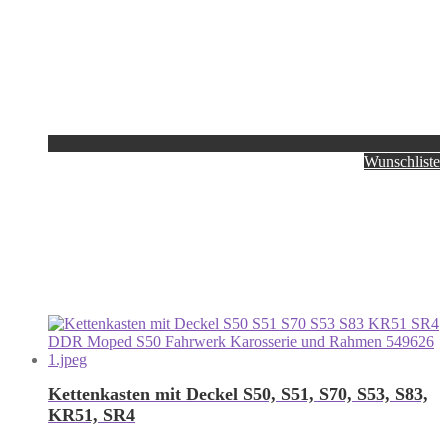
Wunschliste
Kettenkasten mit Deckel S50, S51, S70, S53, S83,
KR51, SR4