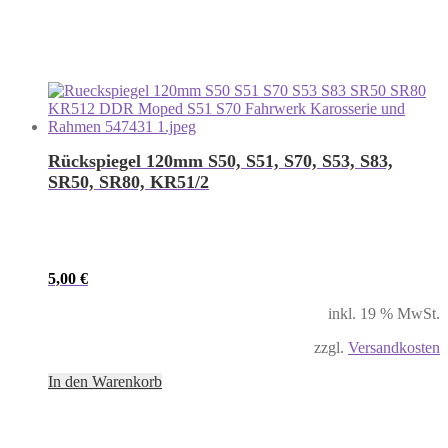
Rückspiegel 120mm S50, S51, S70, S53, S83,
SR50, SR80, KR51/2
5,00
€
inkl. 19 % MwSt.
zzgl.
Versandkosten
In den Warenkorb