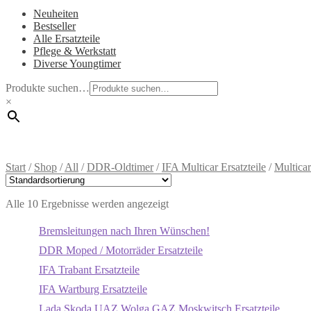
Neuheiten
Bestseller
Alle Ersatzteile
Pflege & Werkstatt
Diverse Youngtimer
Produkte suchen…
×
Start
/
Shop
/
All
/
DDR-Oldtimer
/
IFA Multicar Ersatzteile
/
Multic
Alle 10 Ergebnisse werden angezeigt
Bremsleitungen nach Ihren Wünschen!
DDR Moped / Motorräder Ersatzteile
IFA Trabant Ersatzteile
IFA Wartburg Ersatzteile
Lada Skoda UAZ Wolga GAZ Moskwitsch Ersatzteile