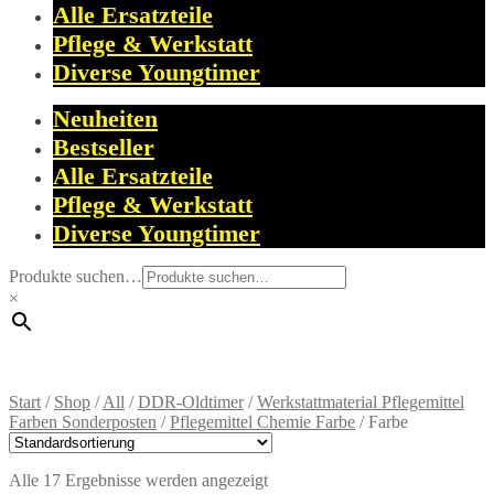
Alle Ersatzteile
Pflege & Werkstatt
Diverse Youngtimer
Neuheiten
Bestseller
Alle Ersatzteile
Pflege & Werkstatt
Diverse Youngtimer
Produkte suchen…
×
Start
/
Shop
/
All
/
DDR-Oldtimer
/
Werkstattmaterial Pflegemittel
Farben Sonderposten
/
Pflegemittel Chemie Farbe
/
Farbe
Alle 17 Ergebnisse werden angezeigt