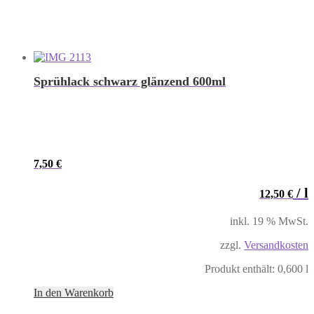
Sprühlack schwarz glänzend 600ml
7,50
€
/
l
12,50
€
inkl. 19 % MwSt.
zzgl.
Versandkosten
Produkt enthält: 0,600
l
In den Warenkorb