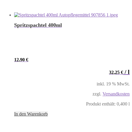
Spritzspachtel 400ml
12,90
€
/
l
32,25
€
inkl. 19 % MwSt.
zzgl.
Versandkosten
Produkt enthält: 0,400
l
In den Warenkorb