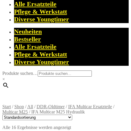
Alle Ersatzteile
Pflege & Werkstatt
Diverse Youngtimer
Neuheiten
Bestseller
Alle Ersatzteile
Pflege & Werkstatt
Diverse Youngtimer
Produkte suchen…
×
Start
/
Shop
/
All
/
DDR-Oldtimer
/
IFA Multicar Ersatzteile
/
Multicar M25
/
IFA Multicar M25 Hydraulik
Alle 16 Ergebnisse werden angezeigt