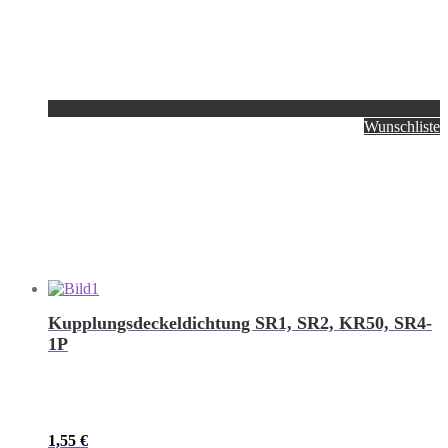
Wunschliste
Kupplungsdeckeldichtung SR1, SR2, KR50, SR4-
1P
1,55
€