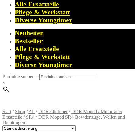
Alle Ersatzteile
Pflege & Werkstatt
Diverse Youngtimer
Neuheiten
Bestseller
Alle Ersatzteile
Pflege & Werkstatt
Diverse Youngtimer
Produkte suchen…
×
Start
/
Shop
/
All
/
DDR-Oldtimer
/
DDR Moped / Motorräder
Ersatzteile
/
SR4
/
DDR Moped SR4 Bowdenzüge, Wellen und
Dichtungen