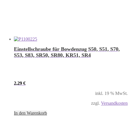
Einstellschraube für Bowdenzug S50, S51, S70,
S53, S83, SR50, SR80, KR51, SR4
2,29
€
inkl. 19 % MwSt.
zzgl.
Versandkosten
In den Warenkorb