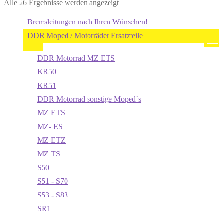
Alle 26 Ergebnisse werden angezeigt
Bremsleitungen nach Ihren Wünschen!
DDR Moped / Motorräder Ersatzteile
DDR Motorrad MZ ETS
KR50
KR51
DDR Motorrad sonstige Moped`s
MZ ETS
MZ- ES
MZ ETZ
MZ TS
S50
S51 - S70
S53 - S83
SR1