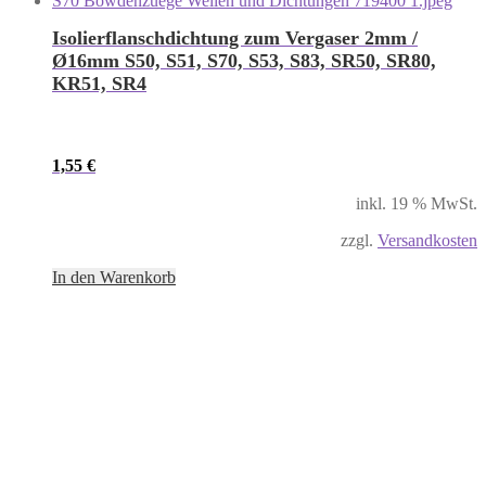
Isolierflanschdichtung zum Vergaser 2mm /
Ø16mm S50, S51, S70, S53, S83, SR50, SR80,
KR51, SR4
1,55
€
inkl. 19 % MwSt.
zzgl.
Versandkosten
In den Warenkorb