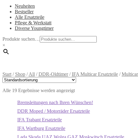
Neuheiten
Bestseller
Alle Ersatzteile
Pflege & Werkstatt
Diverse Youngtimer
Produkte suchen…
×
Start
/
Shop
/
All
/
DDR-Oldtimer
/
IFA Multicar Ersatzteile
/
Multica
Alle 19 Ergebnisse werden angezeigt
Bremsleitungen nach Ihren Wünschen!
DDR Moped / Motorräder Ersatzteile
IFA Trabant Ersatzteile
IFA Wartburg Ersatzteile
Lada Skoda UAZ Wolga GAZ Moskwitsch Ersatzteile