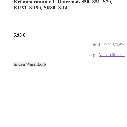
Krümmermutter 1. Untermaß S50, S51, S70,
KR51, SR50, SR80, SR4
5,95
€
inkl. 19 % MwSt.
zzgl.
Versandkosten
In den Warenkorb