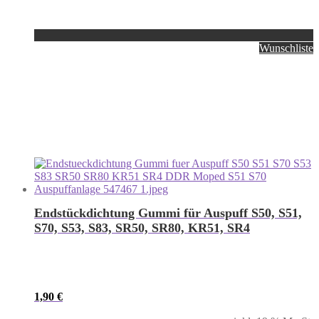
Wunschliste
Endstückdichtung Gummi für Auspuff S50, S51,
S70, S53, S83, SR50, SR80, KR51, SR4
1,90
€