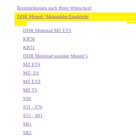
Bremsleitungen nach Ihren Wünschen!
DDR Moped / Motorräder Ersatzteile
DDR Motorrad MZ ETS
KR50
KR51
DDR Motorrad sonstige Moped`s
MZ ETS
MZ- ES
MZ ETZ
MZ TS
S50
S51 - S70
S53 - S83
SR1
SR2