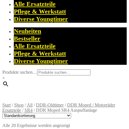
Alle Ersatzteile
Pflege & Werkstatt
Diverse Youngtimer
Neuheiten
Bestseller
Alle Ersatzteile
Pflege & Werkstatt
Diverse Youngtimer
Produkte suchen…
×
Start
/
Shop
/
All
/
DDR-Oldtimer
/
DDR Moped / Motorräder
Ersatzteile
/
SR4
/
DDR Moped SR4 Auspuffanlage
Alle 20 Ergebnisse werden angezeigt