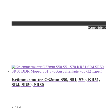
Wunschliste
Krümmermutter Ø32mm S50, S51, S70, KR51,
SR4, SR50, SR80
4,75
€