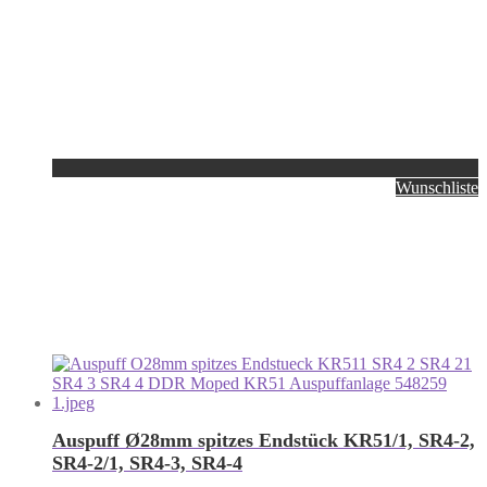
Wunschliste
Auspuff Ø28mm spitzes Endstück KR51/1, SR4-2,
SR4-2/1, SR4-3, SR4-4