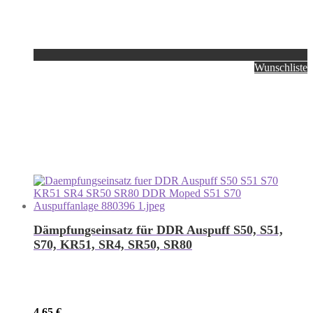
Wunschliste
Dämpfungseinsatz für DDR Auspuff S50, S51,
S70, KR51, SR4, SR50, SR80
4,65
€