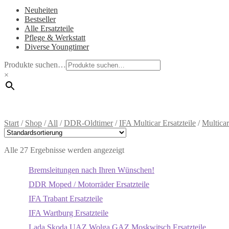
Neuheiten
Bestseller
Alle Ersatzteile
Pflege & Werkstatt
Diverse Youngtimer
Produkte suchen…
×
Start
/
Shop
/
All
/
DDR-Oldtimer
/
IFA Multicar Ersatzteile
/
Multica
Alle 27 Ergebnisse werden angezeigt
Bremsleitungen nach Ihren Wünschen!
DDR Moped / Motorräder Ersatzteile
IFA Trabant Ersatzteile
IFA Wartburg Ersatzteile
Lada Skoda UAZ Wolga GAZ Moskwitsch Ersatzteile