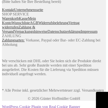
(Bitte halten Sie Ihre Bestellung bereit)
Kontakt
Unternehmensseite
SHOP SERVICE
Warenkorb
Kasse
Mein
Konto
Wunschliste
AGB
Widerrufsbelehrung
Vertrag
widerrufen
Zahlung &
Versand
Verpackungshinweise
Datenschutzerklärung
Impressum
ZAHLUNG
Zahlungsarten:
Vorkasse, Paypal oder Bar- oder EC-Zahlung bei
Abholung
Wir verschicken mit DHL oder Sie holen sich die Produkte direkt
bei uns ab. Sehr große Bauteile werden mit einer Spedition
ausgeliefert. Die Kosten für die Lieferung via Spedition müssen
individuell angefragt werden.
* Alle Preise inkl. gesetzlicher Mehrwertsteuer zzgl. Versandkosten
© 2026 Günter Hoffmüller GmbH
WordPress Cookie Plugin von Real Cookie Banner