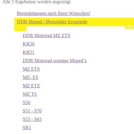
Alle 5 Ergebnisse werden angezeigt
Bremsleitungen nach Ihren Wünschen!
DDR Moped / Motorräder Ersatzteile
DDR Motorrad MZ ETS
KR50
KR51
DDR Motorrad sonstige Moped`s
MZ ETS
MZ- ES
MZ ETZ
MZ TS
S50
S51 - S70
S53 - S83
SR1