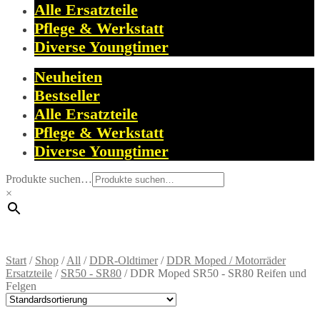
Alle Ersatzteile
Pflege & Werkstatt
Diverse Youngtimer
Neuheiten
Bestseller
Alle Ersatzteile
Pflege & Werkstatt
Diverse Youngtimer
Produkte suchen…
×
Start
/
Shop
/
All
/
DDR-Oldtimer
/
DDR Moped / Motorräder
Ersatzteile
/
SR50 - SR80
/
DDR Moped SR50 - SR80 Reifen und
Felgen