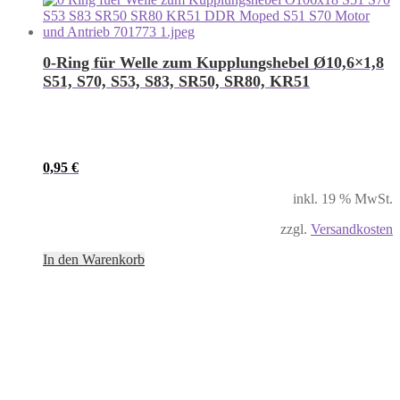
0-Ring für Welle zum Kupplungshebel Ø10,6×1,8
S51, S70, S53, S83, SR50, SR80, KR51
0,95
€
inkl. 19 % MwSt.
zzgl.
Versandkosten
In den Warenkorb