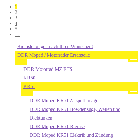
1
2
3
4
5
→
Bremsleitungen nach Ihren Wünschen!
DDR Moped / Motorräder Ersatzteile
DDR Motorrad MZ ETS
KR50
KR51
DDR Moped KR51 Auspuffanlage
DDR Moped KR51 Bowdenzüge, Wellen und
Dichtungen
DDR Moped KR51 Bremse
DDR Moped KR51 Elektrik und Zündung