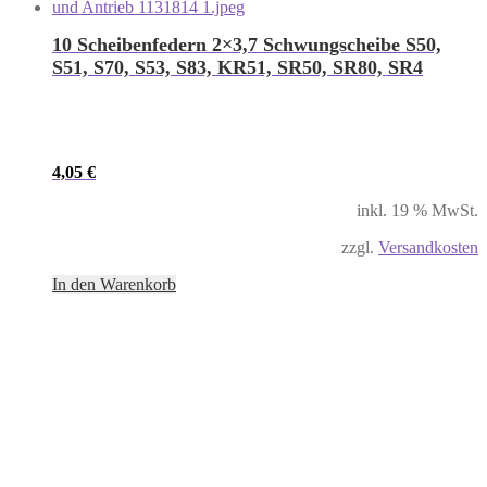
10 Scheibenfedern 2×3,7 Schwungscheibe S50,
S51, S70, S53, S83, KR51, SR50, SR80, SR4
4,05
€
inkl. 19 % MwSt.
zzgl.
Versandkosten
In den Warenkorb