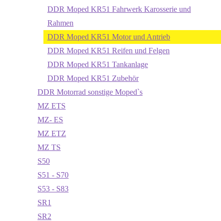
DDR Moped KR51 Fahrwerk Karosserie und
Rahmen
DDR Moped KR51 Motor und Antrieb
DDR Moped KR51 Reifen und Felgen
DDR Moped KR51 Tankanlage
DDR Moped KR51 Zubehör
DDR Motorrad sonstige Moped`s
MZ ETS
MZ- ES
MZ ETZ
MZ TS
S50
S51 - S70
S53 - S83
SR1
SR2