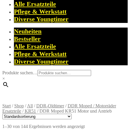
Alle Ersatzteile
Pflege & Werkstatt
Diverse Youngtimer
Neuheiten
Bestseller
Alle Ersatzteile
Pflege & Werkstatt
Diverse Youngtimer
Produkte suchen…
×
Start
/
Shop
/
All
/
DDR-Oldtimer
/
DDR Moped / Motorräder
Ersatzteile
/
KR51
/
DDR Moped KR51 Motor und Antrieb
1–30 von 144 Ergebnissen werden angezeigt