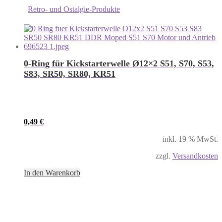
Retro- und Ostalgie-Produkte
0-Ring für Kickstarterwelle Ø12×2 S51, S70, S53,
S83, SR50, SR80, KR51
0,49
€
inkl. 19 % MwSt.
zzgl.
Versandkosten
In den Warenkorb