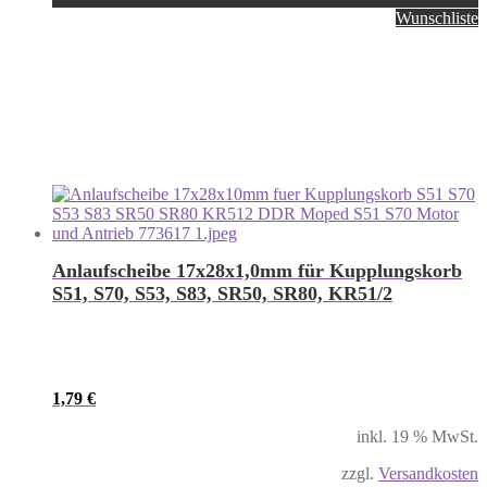
Wunschliste
Anlaufscheibe 17x28x1,0mm für Kupplungskorb
S51, S70, S53, S83, SR50, SR80, KR51/2
1,79
€
inkl. 19 % MwSt.
zzgl.
Versandkosten