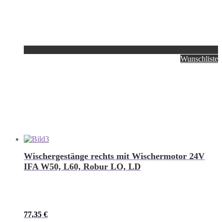
Wunschliste
Wischergestänge rechts mit Wischermotor 24V
IFA W50, L60, Robur LO, LD
77,35
€