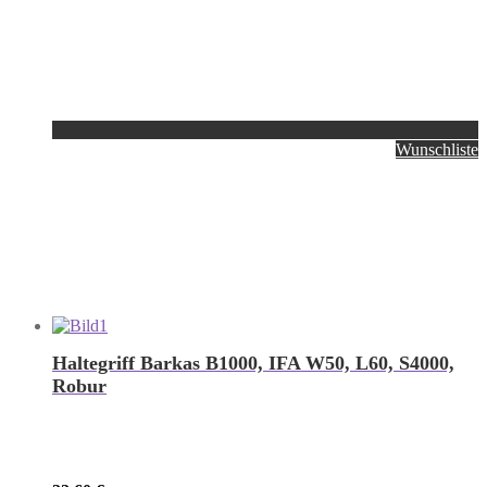
Wunschliste
Haltegriff Barkas B1000, IFA W50, L60, S4000,
Robur