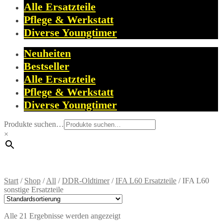
Alle Ersatzteile
Pflege & Werkstatt
Diverse Youngtimer
Neuheiten
Bestseller
Alle Ersatzteile
Pflege & Werkstatt
Diverse Youngtimer
Produkte suchen…
×
Start
/
Shop
/
All
/
DDR-Oldtimer
/
IFA L60 Ersatzteile
/
IFA L60
sonstige Ersatzteile
Alle 21 Ergebnisse werden angezeigt