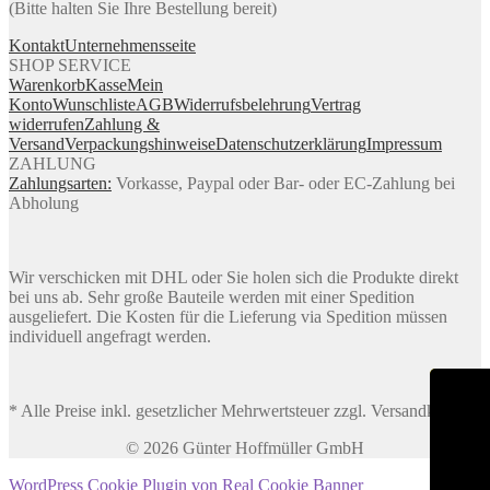
(Bitte halten Sie Ihre Bestellung bereit)
Kontakt
Unternehmensseite
SHOP SERVICE
Warenkorb
Kasse
Mein
Konto
Wunschliste
AGB
Widerrufsbelehrung
Vertrag
widerrufen
Zahlung &
Versand
Verpackungshinweise
Datenschutzerklärung
Impressum
ZAHLUNG
Zahlungsarten:
Vorkasse, Paypal oder Bar- oder EC-Zahlung bei
Abholung
Wir verschicken mit DHL oder Sie holen sich die Produkte direkt
bei uns ab. Sehr große Bauteile werden mit einer Spedition
ausgeliefert. Die Kosten für die Lieferung via Spedition müssen
individuell angefragt werden.
* Alle Preise inkl. gesetzlicher Mehrwertsteuer zzgl. Versandkosten
© 2026 Günter Hoffmüller GmbH
WordPress Cookie Plugin von Real Cookie Banner