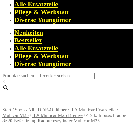
Alle Ersatzteile
Pflege & Werkstatt
Diverse Youngtimer
Neuheiten
Bestseller
Alle Ersatzteile
Pflege & Werkstatt
Diverse Youngtimer
Produkte suchen…
×
Start
/
Shop
/
All
/
DDR-Oldtimer
/
IFA Multicar Ersatzteile
/
Multicar M25
/
IFA Multicar M25 Bremse
/
4 Stk. Inbusschraube
8×20 Befestigung Radbremszylinder Multicar M25