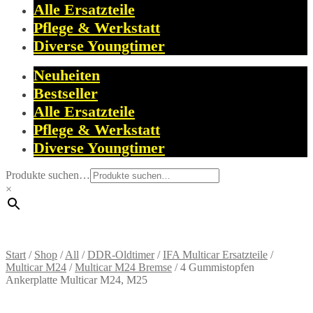
Alle Ersatzteile
Pflege & Werkstatt
Diverse Youngtimer
Neuheiten
Bestseller
Alle Ersatzteile
Pflege & Werkstatt
Diverse Youngtimer
Produkte suchen…
×
Start
/
Shop
/
All
/
DDR-Oldtimer
/
IFA Multicar Ersatzteile
/
Multicar M24
/
Multicar M24 Bremse
/
4 Gummistopfen
Ankerplatte Multicar M24, M25