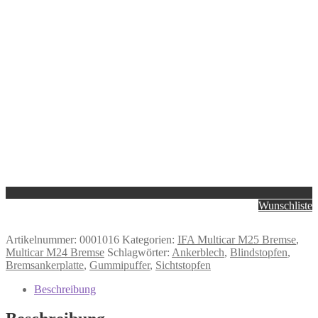
Wunschliste
Artikelnummer:
0001016
Kategorien:
IFA Multicar M25 Bremse
,
Multicar M24 Bremse
Schlagwörter:
Ankerblech
,
Blindstopfen
,
Bremsankerplatte
,
Gummipuffer
,
Sichtstopfen
Beschreibung