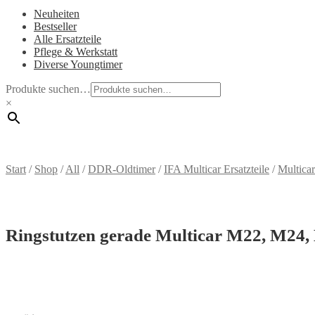
Neuheiten
Bestseller
Alle Ersatzteile
Pflege & Werkstatt
Diverse Youngtimer
Produkte suchen…
×
Start
/
Shop
/
All
/
DDR-Oldtimer
/
IFA Multicar Ersatzteile
/
Multica
Ringstutzen gerade Multicar M22, M24