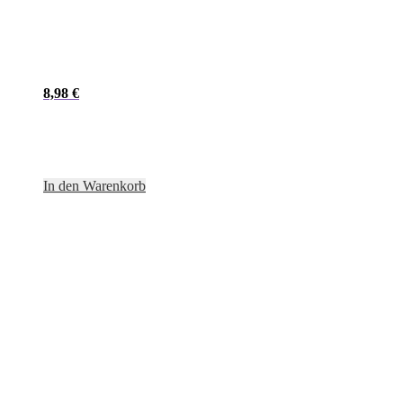
8,98
€
In den Warenkorb