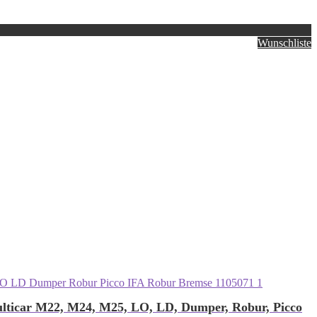
Wunschliste
Multicar M22, M24, M25, LO, LD, Dumper, Robur, Picco