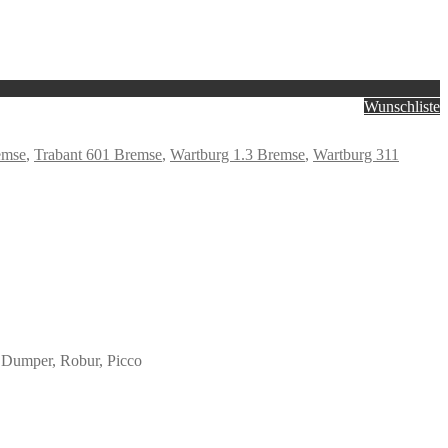
Wunschliste
emse
,
Trabant 601 Bremse
,
Wartburg 1.3 Bremse
,
Wartburg 311
 Dumper, Robur, Picco