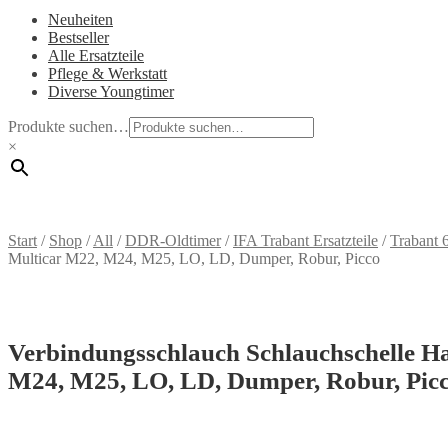
Neuheiten
Bestseller
Alle Ersatzteile
Pflege & Werkstatt
Diverse Youngtimer
Produkte suchen…
×
Start
/
Shop
/
All
/
DDR-Oldtimer
/
IFA Trabant Ersatzteile
/
Trabant 
Multicar M22, M24, M25, LO, LD, Dumper, Robur, Picco
Verbindungsschlauch Schlauchschelle Ha
M24, M25, LO, LD, Dumper, Robur, Pic