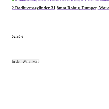
2 Radbremszylinder 31,8mm Robur, Dumper, Waran
62,95
€
In den Warenkorb