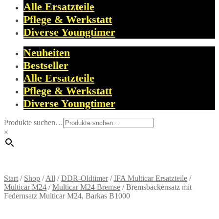
Alle Ersatzteile
Pflege & Werkstatt
Diverse Youngtimer
Neuheiten
Bestseller
Alle Ersatzteile
Pflege & Werkstatt
Diverse Youngtimer
Produkte suchen…
×
Start
/
Shop
/
All
/
DDR-Oldtimer
/
IFA Multicar Ersatzteile
/
Multicar M24
/
Multicar M24 Bremse
/
Bremsbackensatz mit
Federnsatz Multicar M24, Barkas B1000