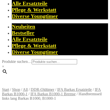
Alle Ersatzteile
Pflege & Werkstatt
Diverse Youngtimer
Neuheiten
Bestseller
Alle Ersatzteile
Pflege & Werkstatt
Diverse Youngtimer
Produkte suchen…
×
Start
/
Shop
/
All
/
DDR-Oldtimer
/
IFA Barkas Ersatzteile
/
IFA
Barkas B1000-1
/
IFA Barkas B1000-1 Bremse
/
Handbremsseil
links lang Barkas B1000, B1000-1