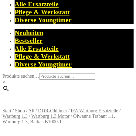
Alle Ersatzteile
Pflege & Werkstatt
Diverse Youngtimer
Neuheiten
Bestseller
Alle Ersatzteile
Pflege & Werkstatt
Diverse Youngtimer
Produkte suchen…
×
Start
/
Shop
/
All
/
DDR-Oldtimer
/
IFA Wartburg Ersatzteile
/
Wartburg 1.3
/
Wartburg 1.3 Motor
/
Ölwanne Trabant 1.1,
Wartburg 1.3, Barkas B1000-1