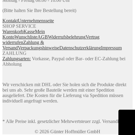
Montag - Freitag 08.00 - 16.00 Uhr
(Bitte halten Sie Ihre Bestellung bereit)
Kontakt
Unternehmensseite
SHOP SERVICE
Warenkorb
Kasse
Mein
Konto
Wunschliste
AGB
Widerrufsbelehrung
Vertrag
widerrufen
Zahlung &
Versand
Verpackungshinweise
Datenschutzerklärung
Impressum
ZAHLUNG
Zahlungsarten:
Vorkasse, Paypal oder Bar- oder EC-Zahlung bei
Abholung
Wir verschicken mit DHL oder Sie holen sich die Produkte direkt
bei uns ab. Sehr große Bauteile werden mit einer Spedition
ausgeliefert. Die Kosten für die Lieferung via Spedition müssen
individuell angefragt werden.
* Alle Preise inkl. gesetzlicher Mehrwertsteuer zzgl. Versandkosten
© 2026 Günter Hoffmüller GmbH