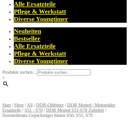
Alle Ersatzteile
Pflege & Werkstatt
Diverse Youngtimer
Neuheiten
Bestseller
Alle Ersatzteile
Pflege & Werkstatt
Diverse Youngtimer
Produkte suchen…
×
Start
/
Shop
/
All
/
DDR-Oldtimer
/
DDR Moped / Motorräder
Ersatzteile
/
S51 - S70
/
DDR Moped S51-S70 Zubehör
/
Normteilesatz Gepäckträger hinten S50, S51, S70