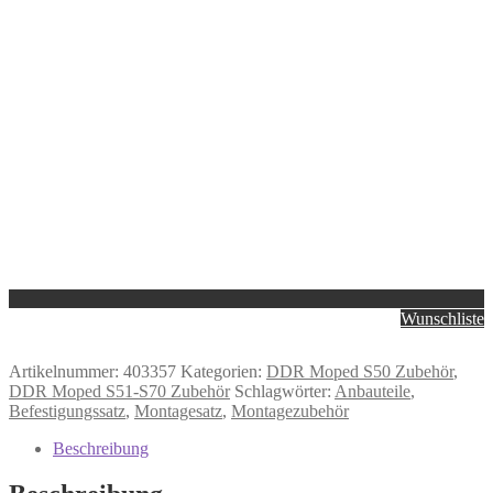
Wunschliste
Artikelnummer:
403357
Kategorien:
DDR Moped S50 Zubehör
,
DDR Moped S51-S70 Zubehör
Schlagwörter:
Anbauteile
,
Befestigungssatz
,
Montagesatz
,
Montagezubehör
Beschreibung