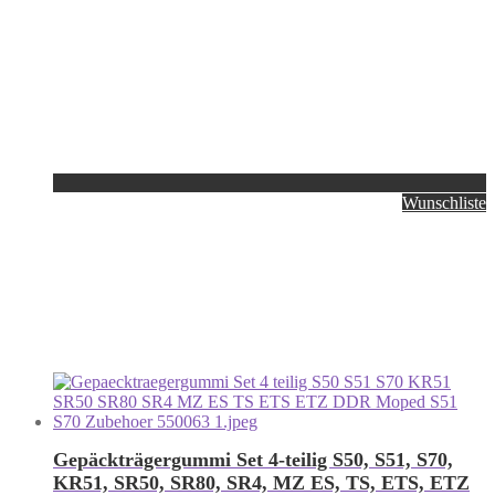
Wunschliste
Gepäckträgergummi Set 4-teilig S50, S51, S70,
KR51, SR50, SR80, SR4, MZ ES, TS, ETS, ETZ