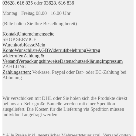
03628. 616 835
oder
03628. 616 836
Montag - Freitag 08.00 - 16.00 Uhr
(Bitte halten Sie Ihre Bestellung bereit)
Kontakt
Unternehmensseite
SHOP SERVICE
Warenkorb
Kasse
Mein
Konto
Wunschliste
AGB
Widerrufsbelehrung
Vertrag
widerrufen
Zahlung &
Versand
Verpackungshinweise
Datenschutzerklärung
Impressum
ZAHLUNG
Zahlungsarten:
Vorkasse, Paypal oder Bar- oder EC-Zahlung bei
Abholung
Wir verschicken mit DHL oder Sie holen sich die Produkte direkt
bei uns ab. Sehr große Bauteile werden mit einer Spedition
ausgeliefert. Die Kosten für die Lieferung via Spedition müssen
individuell angefragt werden.
* Alle Preise inkl. gesetzlicher Mehrwertsteuer zzgl. Versandkosten