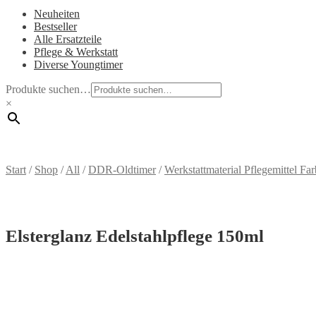
Neuheiten
Bestseller
Alle Ersatzteile
Pflege & Werkstatt
Diverse Youngtimer
Produkte suchen…
×
Start
/
Shop
/
All
/
DDR-Oldtimer
/
Werkstattmaterial Pflegemittel F
Elsterglanz Edelstahlpflege 150ml