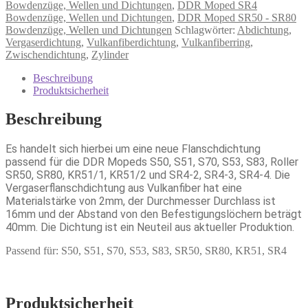
Bowdenzüge, Wellen und Dichtungen
,
DDR Moped SR4
Bowdenzüge, Wellen und Dichtungen
,
DDR Moped SR50 - SR80
Bowdenzüge, Wellen und Dichtungen
Schlagwörter:
Abdichtung
,
Vergaserdichtung
,
Vulkanfiberdichtung
,
Vulkanfiberring
,
Zwischendichtung
,
Zylinder
Beschreibung
Produktsicherheit
Beschreibung
Es handelt sich hierbei um eine neue Flanschdichtung
passend für die DDR Mopeds S50, S51, S70, S53, S83, Roller
SR50, SR80, KR51/1, KR51/2 und SR4-2, SR4-3, SR4-4. Die
Vergaserflanschdichtung aus Vulkanfiber hat eine
Materialstärke von 2mm, der Durchmesser Durchlass ist
16mm und der Abstand von den Befestigungslöchern beträgt
40mm. Die Dichtung ist ein Neuteil aus aktueller Produktion.
Passend für: S50, S51, S70, S53, S83, SR50, SR80, KR51, SR4
Produktsicherheit