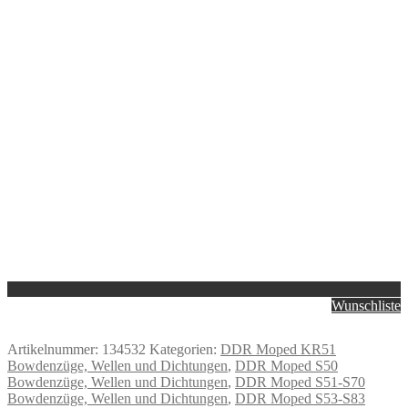
Wunschliste
Artikelnummer:
134532
Kategorien:
DDR Moped KR51
Bowdenzüge, Wellen und Dichtungen
,
DDR Moped S50
Bowdenzüge, Wellen und Dichtungen
,
DDR Moped S51-S70
Bowdenzüge, Wellen und Dichtungen
,
DDR Moped S53-S83