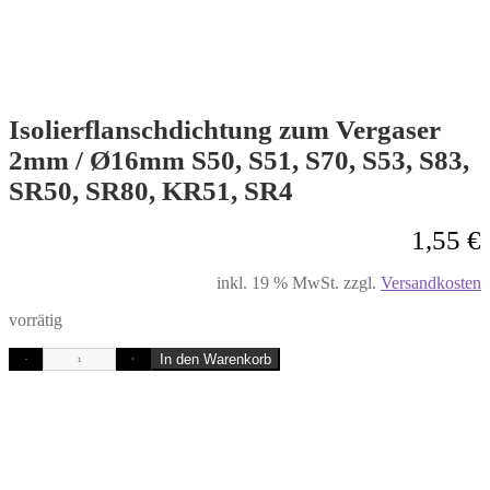
Isolierflanschdichtung zum Vergaser
2mm / Ø16mm S50, S51, S70, S53, S83,
SR50, SR80, KR51, SR4
1,55
€
inkl. 19 % MwSt.
zzgl.
Versandkosten
vorrätig
In den Warenkorb
-
+