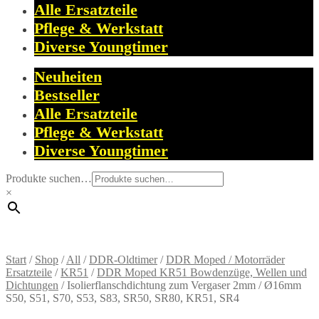
Alle Ersatzteile
Pflege & Werkstatt
Diverse Youngtimer
Neuheiten
Bestseller
Alle Ersatzteile
Pflege & Werkstatt
Diverse Youngtimer
Produkte suchen…
×
Start
/
Shop
/
All
/
DDR-Oldtimer
/
DDR Moped / Motorräder
Ersatzteile
/
KR51
/
DDR Moped KR51 Bowdenzüge, Wellen und
Dichtungen
/
Isolierflanschdichtung zum Vergaser 2mm / Ø16mm
S50, S51, S70, S53, S83, SR50, SR80, KR51, SR4