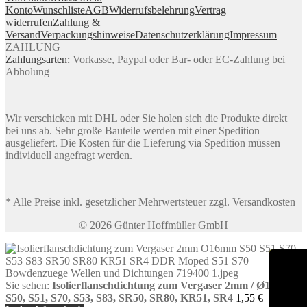
Konto
Wunschliste
AGB
Widerrufsbelehrung
Vertrag
widerrufen
Zahlung &
Versand
Verpackungshinweise
Datenschutzerklärung
Impressum
ZAHLUNG
Zahlungsarten:
Vorkasse, Paypal oder Bar- oder EC-Zahlung bei
Abholung
Wir verschicken mit DHL oder Sie holen sich die Produkte direkt
bei uns ab. Sehr große Bauteile werden mit einer Spedition
ausgeliefert. Die Kosten für die Lieferung via Spedition müssen
individuell angefragt werden.
* Alle Preise inkl. gesetzlicher Mehrwertsteuer zzgl. Versandkosten
© 2026 Günter Hoffmüller GmbH
Sie sehen:
Isolierflanschdichtung zum Vergaser 2mm / Ø16mm
S50, S51, S70, S53, S83, SR50, SR80, KR51, SR4
1,55
€