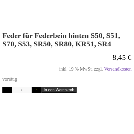
Feder für Federbein hinten S50, S51,
S70, S53, SR50, SR80, KR51, SR4
8,45
€
inkl. 19 % MwSt.
zzgl.
Versandkosten
vorrätig
In den Warenkorb
-
+