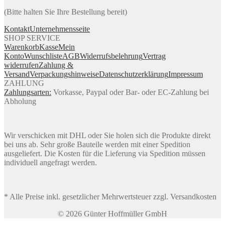
(Bitte halten Sie Ihre Bestellung bereit)
Kontakt
Unternehmensseite
SHOP SERVICE
Warenkorb
Kasse
Mein
Konto
Wunschliste
AGB
Widerrufsbelehrung
Vertrag
widerrufen
Zahlung &
Versand
Verpackungshinweise
Datenschutzerklärung
Impressum
ZAHLUNG
Zahlungsarten:
Vorkasse, Paypal oder Bar- oder EC-Zahlung bei
Abholung
Wir verschicken mit DHL oder Sie holen sich die Produkte direkt
bei uns ab. Sehr große Bauteile werden mit einer Spedition
ausgeliefert. Die Kosten für die Lieferung via Spedition müssen
individuell angefragt werden.
* Alle Preise inkl. gesetzlicher Mehrwertsteuer zzgl. Versandkosten
© 2026 Günter Hoffmüller GmbH