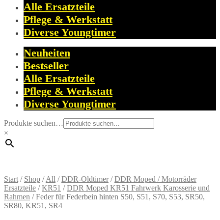
Alle Ersatzteile
Pflege & Werkstatt
Diverse Youngtimer
Neuheiten
Bestseller
Alle Ersatzteile
Pflege & Werkstatt
Diverse Youngtimer
Produkte suchen…
×
Start
/
Shop
/
All
/
DDR-Oldtimer
/
DDR Moped / Motorräder
Ersatzteile
/
KR51
/
DDR Moped KR51 Fahrwerk Karosserie und
Rahmen
/
Feder für Federbein hinten S50, S51, S70, S53, SR50,
SR80, KR51, SR4