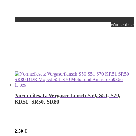
Wunschliste
Normteilesatz Vergaserflansch S50, S51, S70,
KR51, SR50, SR80
2,50
€