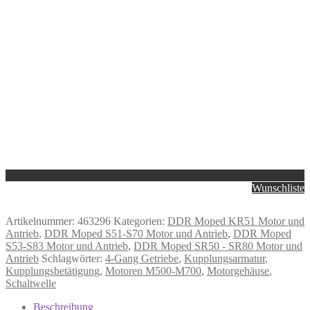
Wunschliste
Artikelnummer:
463296
Kategorien:
DDR Moped KR51 Motor und
Antrieb
,
DDR Moped S51-S70 Motor und Antrieb
,
DDR Moped
S53-S83 Motor und Antrieb
,
DDR Moped SR50 - SR80 Motor und
Antrieb
Schlagwörter:
4-Gang Getriebe
,
Kupplungsarmatur
,
Kupplungsbetätigung
,
Motoren M500-M700
,
Motorgehäuse
,
Schaltwelle
Beschreibung