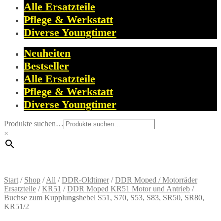
Alle Ersatzteile
Pflege & Werkstatt
Diverse Youngtimer
Neuheiten
Bestseller
Alle Ersatzteile
Pflege & Werkstatt
Diverse Youngtimer
Produkte suchen…
×
Start
/
Shop
/
All
/
DDR-Oldtimer
/
DDR Moped / Motorräder
Ersatzteile
/
KR51
/
DDR Moped KR51 Motor und Antrieb
/
Buchse zum Kupplungshebel S51, S70, S53, S83, SR50, SR80,
KR51/2