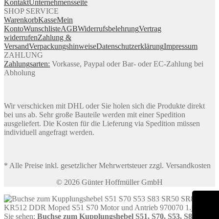
Kontakt
Unternehmensseite
SHOP SERVICE
Warenkorb
Kasse
Mein
Konto
Wunschliste
AGB
Widerrufsbelehrung
Vertrag
widerrufen
Zahlung &
Versand
Verpackungshinweise
Datenschutzerklärung
Impressum
ZAHLUNG
Zahlungsarten:
Vorkasse, Paypal oder Bar- oder EC-Zahlung bei
Abholung
Wir verschicken mit DHL oder Sie holen sich die Produkte direkt
bei uns ab. Sehr große Bauteile werden mit einer Spedition
ausgeliefert. Die Kosten für die Lieferung via Spedition müssen
individuell angefragt werden.
* Alle Preise inkl. gesetzlicher Mehrwertsteuer zzgl. Versandkosten
© 2026 Günter Hoffmüller GmbH
Sie sehen:
Buchse zum Kupplungshebel S51, S70, S53, S83,