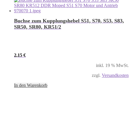
Buchse zum Kupplungshebel S51, S70, S53, S83,
SR50, SR80, KR51/2
2,15
€
inkl. 19 % MwSt.
zzgl.
Versandkosten
In den Warenkorb