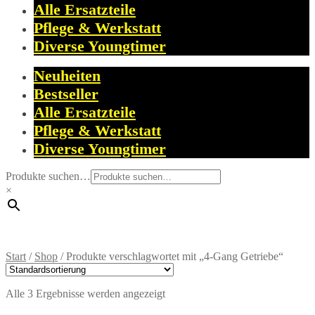
Alle Ersatzteile
Pflege & Werkstatt
Diverse Youngtimer
Neuheiten
Bestseller
Alle Ersatzteile
Pflege & Werkstatt
Diverse Youngtimer
Produkte suchen…
×
Start
/
Shop
/
Produkte verschlagwortet mit „4-Gang Getriebe“
Alle 3 Ergebnisse werden angezeigt