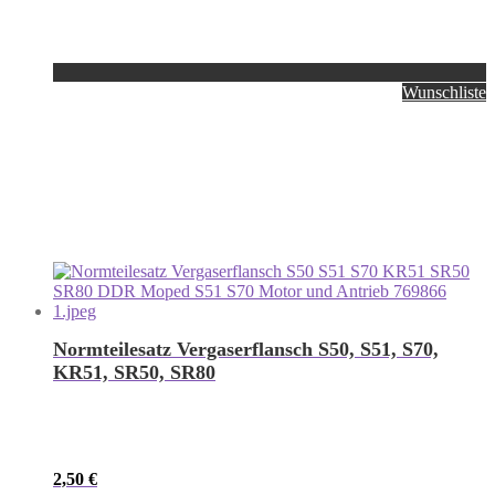
Wunschliste
Normteilesatz Vergaserflansch S50, S51, S70,
KR51, SR50, SR80
2,50
€