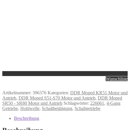
Wunschliste
Artikelnummer:
396376
Kategorien:
DDR Moped KR51 Motor und
Antrieb
,
DDR Moped S51-S70 Motor und Antrieb
,
DDR Moped
SR50 - SR80 Motor und Antrieb
Schlagwörter:
226061
,
4-Gang
Getriebe
,
Hohlwelle
,
Schaltbetätigung
,
Schaltgetriebe
Beschreibung