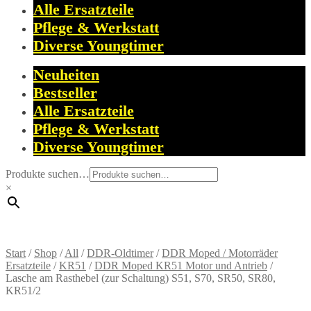
Alle Ersatzteile
Pflege & Werkstatt
Diverse Youngtimer
Neuheiten
Bestseller
Alle Ersatzteile
Pflege & Werkstatt
Diverse Youngtimer
Produkte suchen…
×
Start
/
Shop
/
All
/
DDR-Oldtimer
/
DDR Moped / Motorräder
Ersatzteile
/
KR51
/
DDR Moped KR51 Motor und Antrieb
/
Lasche am Rasthebel (zur Schaltung) S51, S70, SR50, SR80,
KR51/2