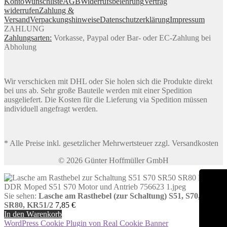
Konto
Wunschliste
AGB
Widerrufsbelehrung
Vertrag
widerrufen
Zahlung &
Versand
Verpackungshinweise
Datenschutzerklärung
Impressum
ZAHLUNG
Zahlungsarten:
Vorkasse, Paypal oder Bar- oder EC-Zahlung bei
Abholung
Wir verschicken mit DHL oder Sie holen sich die Produkte direkt
bei uns ab. Sehr große Bauteile werden mit einer Spedition
ausgeliefert. Die Kosten für die Lieferung via Spedition müssen
individuell angefragt werden.
* Alle Preise inkl. gesetzlicher Mehrwertsteuer zzgl. Versandkosten
© 2026 Günter Hoffmüller GmbH
Sie sehen:
Lasche am Rasthebel (zur Schaltung) S51, S70, SR50,
SR80, KR51/2
7,85
€
In den Warenkorb
WordPress Cookie Plugin von Real Cookie Banner