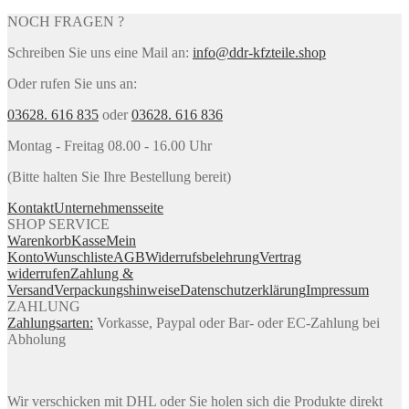
NOCH FRAGEN ?
Schreiben Sie uns eine Mail an:
info@ddr-kfzteile.shop
Oder rufen Sie uns an:
03628. 616 835
oder
03628. 616 836
Montag - Freitag 08.00 - 16.00 Uhr
(Bitte halten Sie Ihre Bestellung bereit)
Kontakt
Unternehmensseite
SHOP SERVICE
Warenkorb
Kasse
Mein
Konto
Wunschliste
AGB
Widerrufsbelehrung
Vertrag
widerrufen
Zahlung &
Versand
Verpackungshinweise
Datenschutzerklärung
Impressum
ZAHLUNG
Zahlungsarten:
Vorkasse, Paypal oder Bar- oder EC-Zahlung bei
Abholung
Wir verschicken mit DHL oder Sie holen sich die Produkte direkt