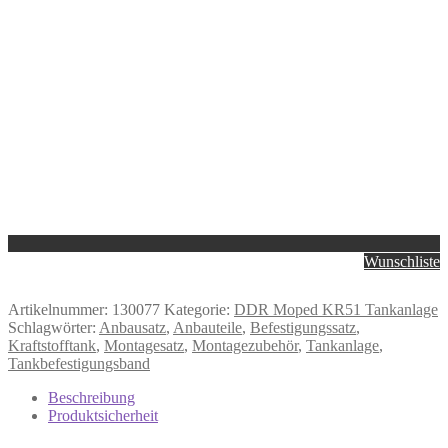
Wunschliste
Artikelnummer:
130077
Kategorie:
DDR Moped KR51 Tankanlage
Schlagwörter:
Anbausatz
,
Anbauteile
,
Befestigungssatz
,
Kraftstofftank
,
Montagesatz
,
Montagezubehör
,
Tankanlage
,
Tankbefestigungsband
Beschreibung
Produktsicherheit