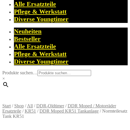
Alle Ersatzteile
Pflege & Werkstatt
Diverse Youngtimer
Neuheiten
Bestseller
Alle Ersatzteile
Pflege & Werkstatt
Diverse Youngtimer
Produkte suchen…
×
Start
/
Shop
/
All
/
DDR-Oldtimer
/
DDR Moped / Motorräder
Ersatzteile
/
KR51
/
DDR Moped KR51 Tankanlage
/
Normteilesatz
Tank KR51