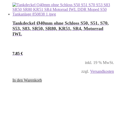
Tankdeckel Ø40mm ohne Schloss S50, S51, S70,
S53, S83, SR50, SR80, KR51, SR4, Motorrad
IWL
7,85
€
inkl. 19 % MwSt.
zzgl.
Versandkosten
In den Warenkorb