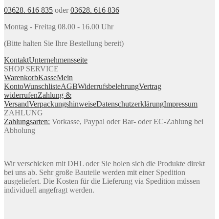
03628. 616 835
oder
03628. 616 836
Montag - Freitag 08.00 - 16.00 Uhr
(Bitte halten Sie Ihre Bestellung bereit)
Kontakt
Unternehmensseite
SHOP SERVICE
Warenkorb
Kasse
Mein
Konto
Wunschliste
AGB
Widerrufsbelehrung
Vertrag
widerrufen
Zahlung &
Versand
Verpackungshinweise
Datenschutzerklärung
Impressum
ZAHLUNG
Zahlungsarten:
Vorkasse, Paypal oder Bar- oder EC-Zahlung bei
Abholung
Wir verschicken mit DHL oder Sie holen sich die Produkte direkt
bei uns ab. Sehr große Bauteile werden mit einer Spedition
ausgeliefert. Die Kosten für die Lieferung via Spedition müssen
individuell angefragt werden.