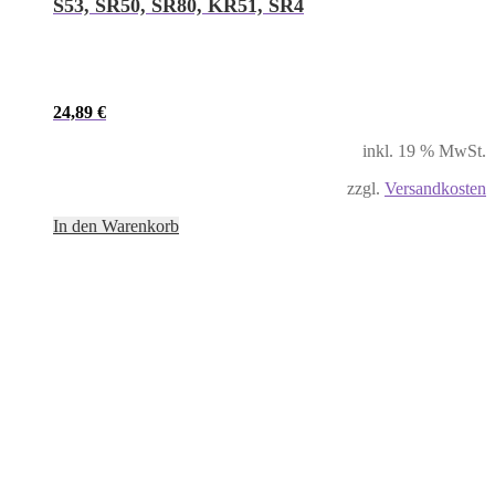
S53, SR50, SR80, KR51, SR4
24,89
€
inkl. 19 % MwSt.
zzgl.
Versandkosten
In den Warenkorb