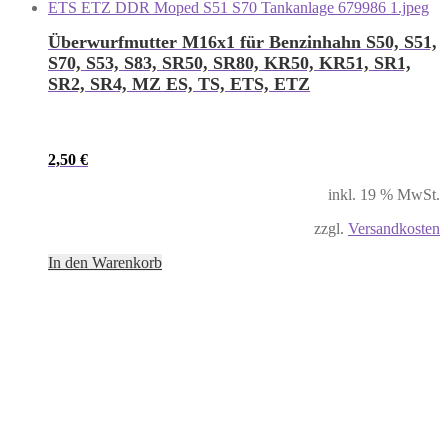
Überwurfmutter M16x1 für Benzinhahn S50, S51,
S70, S53, S83, SR50, SR80, KR50, KR51, SR1,
SR2, SR4, MZ ES, TS, ETS, ETZ
2,50
€
inkl. 19 % MwSt.
zzgl.
Versandkosten
In den Warenkorb