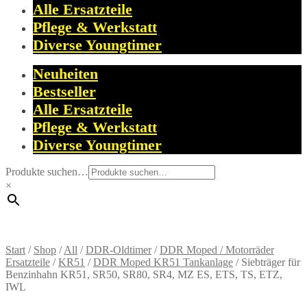
Alle Ersatzteile
Pflege & Werkstatt
Diverse Youngtimer
Neuheiten
Bestseller
Alle Ersatzteile
Pflege & Werkstatt
Diverse Youngtimer
Produkte suchen…
×
Start
/
Shop
/
All
/
DDR-Oldtimer
/
DDR Moped / Motorräder
Ersatzteile
/
KR51
/
DDR Moped KR51 Tankanlage
/
Siebträger für
Benzinhahn KR51, SR50, SR80, SR4, MZ ES, ETS, TS, ETZ,
IWL