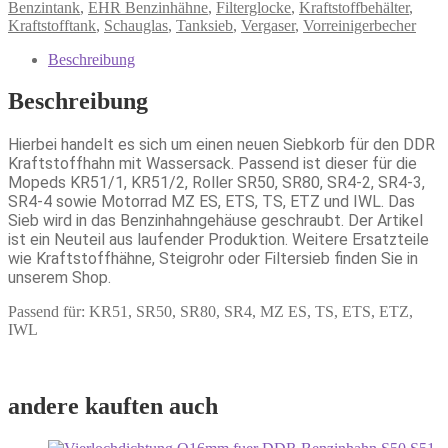
Benzintank
,
EHR Benzinhähne
,
Filterglocke
,
Kraftstoffbehälter
,
Kraftstofftank
,
Schauglas
,
Tanksieb
,
Vergaser
,
Vorreinigerbecher
Beschreibung
Beschreibung
Hierbei handelt es sich um einen neuen Siebkorb für den DDR
Kraftstoffhahn mit Wassersack. Passend ist dieser für die
Mopeds KR51/1, KR51/2, Roller SR50, SR80, SR4-2, SR4-3,
SR4-4 sowie Motorrad MZ ES, ETS, TS, ETZ und IWL. Das
Sieb wird in das Benzinhahngehäuse geschraubt. Der Artikel
ist ein Neuteil aus laufender Produktion. Weitere Ersatzteile
wie Kraftstoffhähne, Steigrohr oder Filtersieb finden Sie in
unserem Shop.
Passend für: KR51, SR50, SR80, SR4, MZ ES, TS, ETS, ETZ,
IWL
andere kauften auch