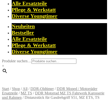
Alle Ersatzteile
Pflege & Werkstatt
Diverse Youngtimer
Neuheiten
Bestseller
Alle Ersatzteile
Pflege & Werkstatt
Diverse Youngtimer
Produkte suchen…
×
Start
/
Shop
/
All
/
DDR-Oldtimer
/
DDR Moped / Motorräder
Ersatzteile
/
MZ TS
/
DDR Motorrad MZ TS Fahrwerk Karosserie
und Rahmen
/
Distanzstück für Gasdrehgriff S51, MZ ETS, TS