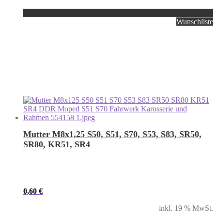
Wunschliste
Mutter M8x1,25 S50, S51, S70, S53, S83, SR50,
SR80, KR51, SR4
0,60
€
inkl. 19 % MwSt.