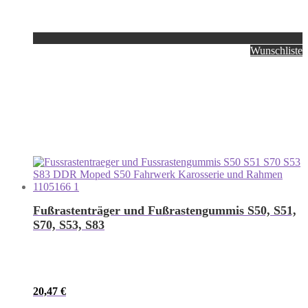
Wunschliste
Fußrastenträger und Fußrastengummis S50, S51,
S70, S53, S83
20,47
€