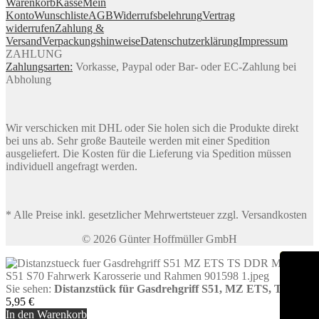
Warenkorb
Kasse
Mein
Konto
Wunschliste
AGB
Widerrufsbelehrung
Vertrag
widerrufen
Zahlung &
Versand
Verpackungshinweise
Datenschutzerklärung
Impressum
ZAHLUNG
Zahlungsarten:
Vorkasse, Paypal oder Bar- oder EC-Zahlung bei
Abholung
Wir verschicken mit DHL oder Sie holen sich die Produkte direkt
bei uns ab. Sehr große Bauteile werden mit einer Spedition
ausgeliefert. Die Kosten für die Lieferung via Spedition müssen
individuell angefragt werden.
* Alle Preise inkl. gesetzlicher Mehrwertsteuer zzgl. Versandkosten
© 2026 Günter Hoffmüller GmbH
Sie sehen:
Distanzstück für Gasdrehgriff S51, MZ ETS, TS
5,95
€
In den Warenkorb