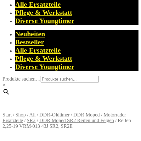
Alle Ersatzteile
Pflege & Werkstatt
Diverse Youngtimer
Neuheiten
Bestseller
Alle Ersatzteile
Pflege & Werkstatt
Diverse Youngtimer
Produkte suchen…
×
Start
/
Shop
/
All
/
DDR-Oldtimer
/
DDR Moped / Motorräder
Ersatzteile
/
SR2
/
DDR Moped SR2 Reifen und Felgen
/
Reifen
2,25-19 VRM-013 43J SR2, SR2E