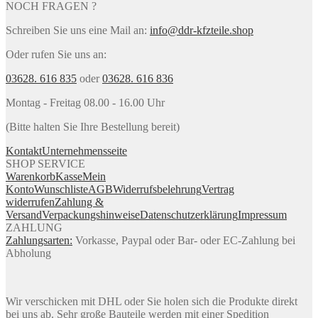
NOCH FRAGEN ?
Schreiben Sie uns eine Mail an:
info@ddr-kfzteile.shop
Oder rufen Sie uns an:
03628. 616 835
oder
03628. 616 836
Montag - Freitag 08.00 - 16.00 Uhr
(Bitte halten Sie Ihre Bestellung bereit)
Kontakt
Unternehmensseite
SHOP SERVICE
Warenkorb
Kasse
Mein
Konto
Wunschliste
AGB
Widerrufsbelehrung
Vertrag
widerrufen
Zahlung &
Versand
Verpackungshinweise
Datenschutzerklärung
Impressum
ZAHLUNG
Zahlungsarten:
Vorkasse, Paypal oder Bar- oder EC-Zahlung bei
Abholung
Wir verschicken mit DHL oder Sie holen sich die Produkte direkt
bei uns ab. Sehr große Bauteile werden mit einer Spedition