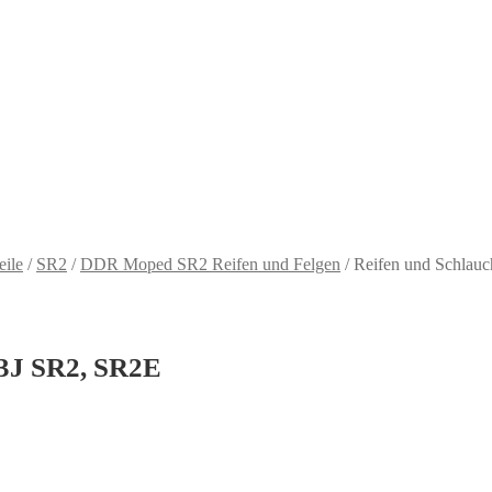
eile
/
SR2
/
DDR Moped SR2 Reifen und Felgen
/
Reifen und Schlau
43J SR2, SR2E