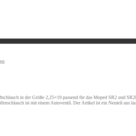
en
ftschlauch in der Größe 2,25×19 passend für das Moped SR2 und SR2E. 
enschlauch ist mit einem Autoventil. Der Artikel ist ein Neuteil aus l