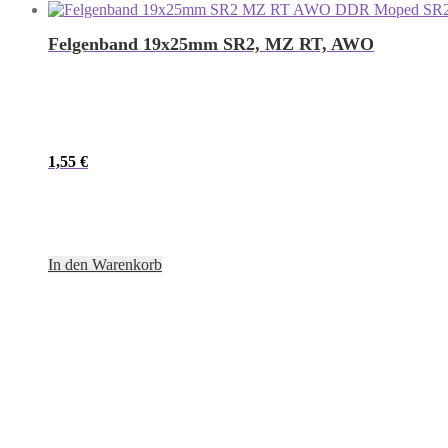
Felgenband 19x25mm SR2, MZ RT, AWO
1,55
€
In den Warenkorb