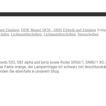
und Zündung
,
DDR Moped SR50 - SR80 Elektrik und Zündung
Schla
chalen
,
Lichtaustrittscheiben
,
Lichtaustrittsscheiben
,
Streuscheiben
eds S53, S83 alpha und beta sowie Roller SR50/1, SR80/1 XG / XC
der Farbe orange, der Lampenträger ist schwarz mit Anschlusskab
inden Sie ebenfalls in unserem Shop.