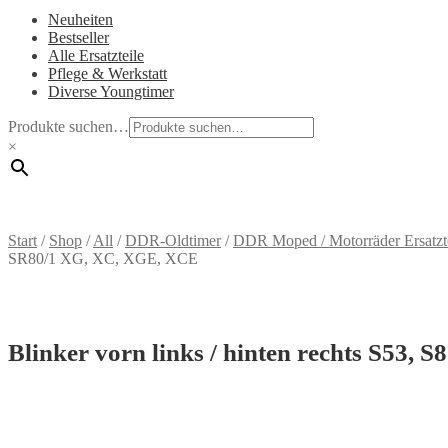
Neuheiten
Bestseller
Alle Ersatzteile
Pflege & Werkstatt
Diverse Youngtimer
Produkte suchen…
×
Start
/
Shop
/
All
/
DDR-Oldtimer
/
DDR Moped / Motorräder Ersatzt
SR80/1 XG, XC, XGE, XCE
Blinker vorn links / hinten rechts S53,