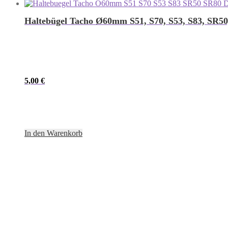
Haltebügel Tacho Ø60mm S51, S70, S53, S83, SR50
5,00
€
In den Warenkorb