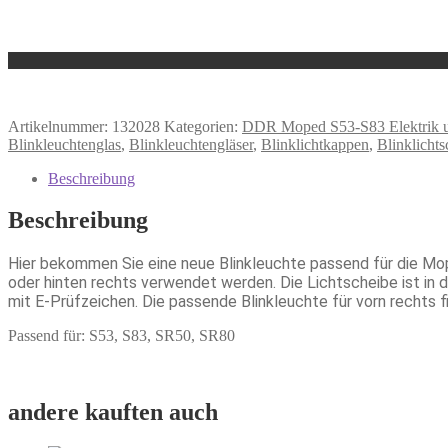
Artikelnummer:
132028
Kategorien:
DDR Moped S53-S83 Elektrik 
Blinkleuchtenglas
,
Blinkleuchtengläser
,
Blinklichtkappen
,
Blinklichts
Beschreibung
Beschreibung
Hier bekommen Sie eine neue Blinkleuchte passend für die Mop
oder hinten rechts verwendet werden. Die Lichtscheibe ist in 
mit E-Prüfzeichen. Die passende Blinkleuchte für vorn rechts f
Passend für: S53, S83, SR50, SR80
andere kauften auch