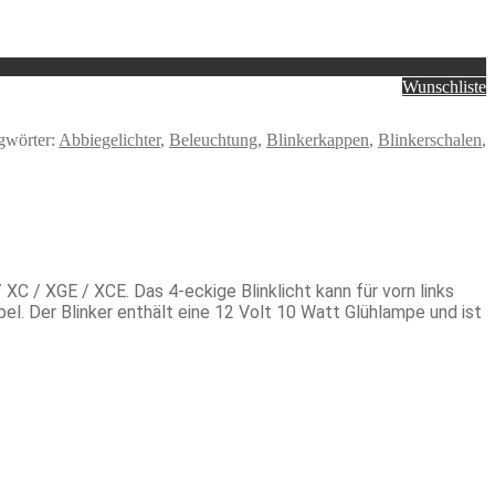
Wunschliste
gwörter:
Abbiegelichter
,
Beleuchtung
,
Blinkerkappen
,
Blinkerschalen
,
 / XGE / XCE. Das 4-eckige Blinklicht kann für vorn links
el. Der Blinker enthält eine 12 Volt 10 Watt Glühlampe und ist