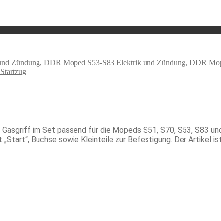
und Zündung
,
DDR Moped S53-S83 Elektrik und Zündung
,
DDR Mope
,
Startzug
 Gasgriff im Set passend für die Mopeds S51, S70, S53, S83 und
Start“, Buchse sowie Kleinteile zur Befestigung. Der Artikel ist 