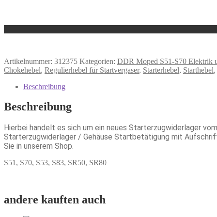
Artikelnummer:
312375
Kategorien:
DDR Moped S51-S70 Elektrik 
Chokehebel
,
Regulierhebel für Startvergaser
,
Starterhebel
,
Starthebel
Beschreibung
Beschreibung
Hierbei handelt es sich um ein neues Starterzugwiderlager vom
Starterzugwiderlager / Gehäuse Startbetätigung mit Aufschrift „
Sie in unserem Shop.
S51, S70, S53, S83, SR50, SR80
andere kauften auch