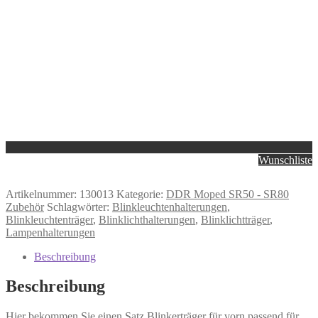
Wunschliste
Artikelnummer:
130013
Kategorie:
DDR Moped SR50 - SR80
Zubehör
Schlagwörter:
Blinkleuchtenhalterungen
,
Blinkleuchtenträger
,
Blinklichthalterungen
,
Blinklichtträger
,
Lampenhalterungen
Beschreibung
Beschreibung
Hier bekommen Sie einen Satz Blinkerträger für vorn passend für