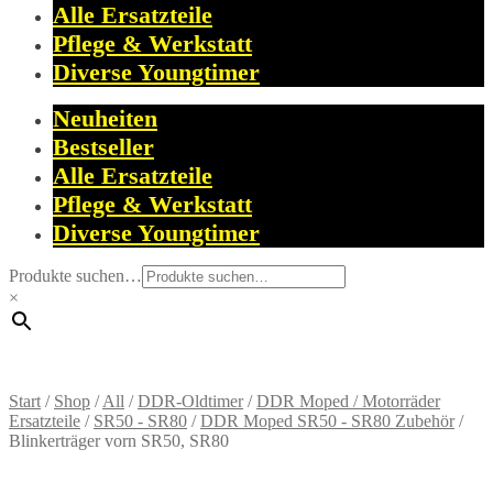
Alle Ersatzteile
Pflege & Werkstatt
Diverse Youngtimer
Neuheiten
Bestseller
Alle Ersatzteile
Pflege & Werkstatt
Diverse Youngtimer
Produkte suchen…
×
Start
/
Shop
/
All
/
DDR-Oldtimer
/
DDR Moped / Motorräder
Ersatzteile
/
SR50 - SR80
/
DDR Moped SR50 - SR80 Zubehör
/
Blinkerträger vorn SR50, SR80