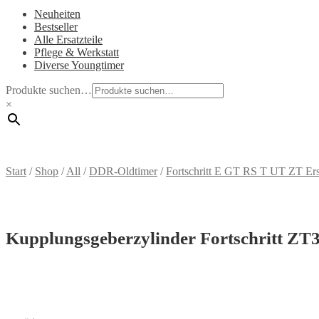
Neuheiten
Bestseller
Alle Ersatzteile
Pflege & Werkstatt
Diverse Youngtimer
Produkte suchen…
×
Start
/
Shop
/
All
/
DDR-Oldtimer
/
Fortschritt E GT RS T UT ZT Ersa
Kupplungsgeberzylinder Fortschritt ZT