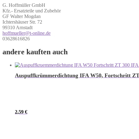
G. Hoffmüller GmbH
Kfz.- Ersatzteile und Zubehör
GF Walter Mogdan
Ichtershäuser Str. 72
99310 Arnstadt
hoffmueller@t-online.de
03628616826
andere kauften auch
Auspuffkrümmerdichtung IFA W50, Fortschritt ZT
2,59
€