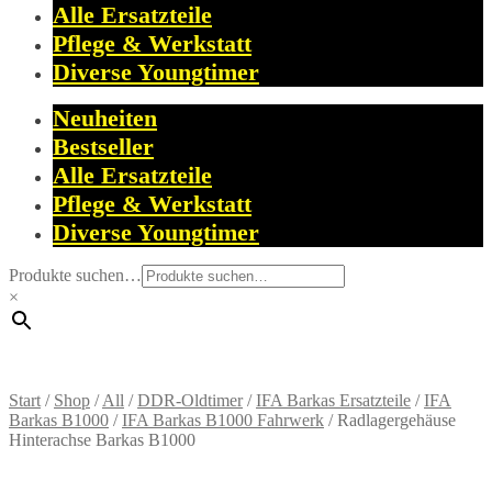
Alle Ersatzteile
Pflege & Werkstatt
Diverse Youngtimer
Neuheiten
Bestseller
Alle Ersatzteile
Pflege & Werkstatt
Diverse Youngtimer
Produkte suchen…
×
Start
/
Shop
/
All
/
DDR-Oldtimer
/
IFA Barkas Ersatzteile
/
IFA
Barkas B1000
/
IFA Barkas B1000 Fahrwerk
/
Radlagergehäuse
Hinterachse Barkas B1000