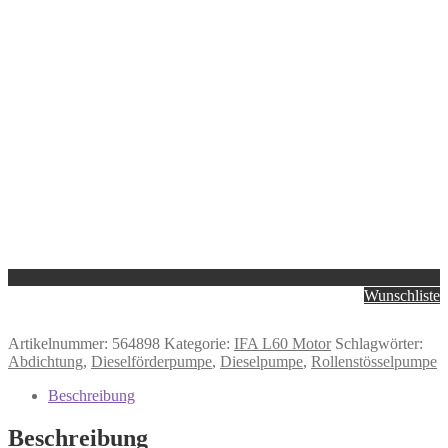
Wunschliste
Artikelnummer:
564898
Kategorie:
IFA L60 Motor
Schlagwörter:
Abdichtung
,
Dieselförderpumpe
,
Dieselpumpe
,
Rollenstösselpumpe
Beschreibung
Beschreibung