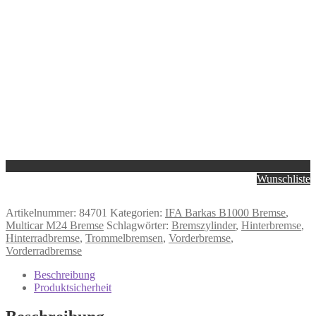
Wunschliste
Artikelnummer:
84701
Kategorien:
IFA Barkas B1000 Bremse
,
Multicar M24 Bremse
Schlagwörter:
Bremszylinder
,
Hinterbremse
,
Hinterradbremse
,
Trommelbremsen
,
Vorderbremse
,
Vorderradbremse
Beschreibung
Produktsicherheit