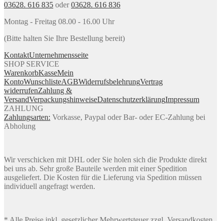
03628. 616 835
oder
03628. 616 836
Montag - Freitag 08.00 - 16.00 Uhr
(Bitte halten Sie Ihre Bestellung bereit)
Kontakt
Unternehmensseite
SHOP SERVICE
Warenkorb
Kasse
Mein
Konto
Wunschliste
AGB
Widerrufsbelehrung
Vertrag
widerrufen
Zahlung &
Versand
Verpackungshinweise
Datenschutzerklärung
Impressum
ZAHLUNG
Zahlungsarten:
Vorkasse, Paypal oder Bar- oder EC-Zahlung bei
Abholung
Wir verschicken mit DHL oder Sie holen sich die Produkte direkt
bei uns ab. Sehr große Bauteile werden mit einer Spedition
ausgeliefert. Die Kosten für die Lieferung via Spedition müssen
individuell angefragt werden.
* Alle Preise inkl. gesetzlicher Mehrwertsteuer zzgl. Versandkosten