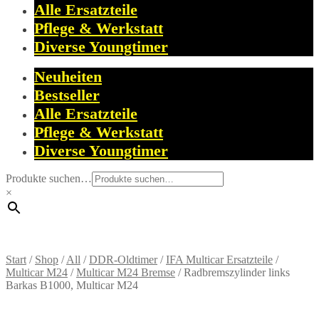
Alle Ersatzteile
Pflege & Werkstatt
Diverse Youngtimer
Neuheiten
Bestseller
Alle Ersatzteile
Pflege & Werkstatt
Diverse Youngtimer
Produkte suchen…
×
Start
/
Shop
/
All
/
DDR-Oldtimer
/
IFA Multicar Ersatzteile
/
Multicar M24
/
Multicar M24 Bremse
/
Radbremszylinder links
Barkas B1000, Multicar M24