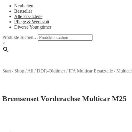
Neuheiten
Bestseller
Alle Ersatzteile
Pflege & Werkstatt
Diverse Youngtimer
Produkte suchen…
×
Start
/
Shop
/
All
/
DDR-Oldtimer
/
IFA Multicar Ersatzteile
/
Multica
Bremsenset Vorderachse Multicar M25