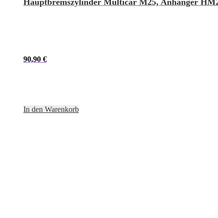
Hauptbremszylinder Multicar M25, Anhänger HM
90,90
€
In den Warenkorb