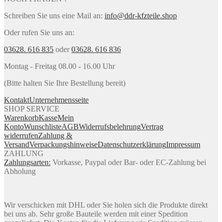
Schreiben Sie uns eine Mail an:
info@ddr-kfzteile.shop
Oder rufen Sie uns an:
03628. 616 835
oder
03628. 616 836
Montag - Freitag 08.00 - 16.00 Uhr
(Bitte halten Sie Ihre Bestellung bereit)
Kontakt
Unternehmensseite
SHOP SERVICE
Warenkorb
Kasse
Mein
Konto
Wunschliste
AGB
Widerrufsbelehrung
Vertrag
widerrufen
Zahlung &
Versand
Verpackungshinweise
Datenschutzerklärung
Impressum
ZAHLUNG
Zahlungsarten:
Vorkasse, Paypal oder Bar- oder EC-Zahlung bei
Abholung
Wir verschicken mit DHL oder Sie holen sich die Produkte direkt
bei uns ab. Sehr große Bauteile werden mit einer Spedition