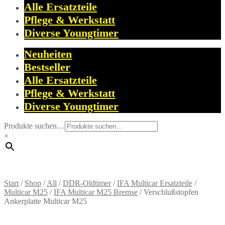
Alle Ersatzteile
Pflege & Werkstatt
Diverse Youngtimer
Neuheiten
Bestseller
Alle Ersatzteile
Pflege & Werkstatt
Diverse Youngtimer
Produkte suchen…
×
Start
/
Shop
/
All
/
DDR-Oldtimer
/
IFA Multicar Ersatzteile
/
Multicar M25
/
IFA Multicar M25 Bremse
/
Verschlußstopfen
Ankerplatte Multicar M25