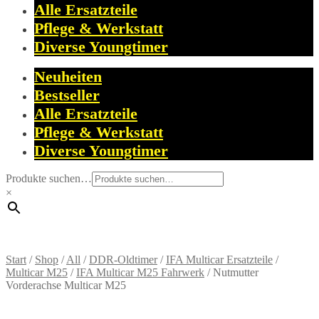
Alle Ersatzteile
Pflege & Werkstatt
Diverse Youngtimer
Neuheiten
Bestseller
Alle Ersatzteile
Pflege & Werkstatt
Diverse Youngtimer
Produkte suchen…
×
Start
/
Shop
/
All
/
DDR-Oldtimer
/
IFA Multicar Ersatzteile
/
Multicar M25
/
IFA Multicar M25 Fahrwerk
/
Nutmutter
Vorderachse Multicar M25