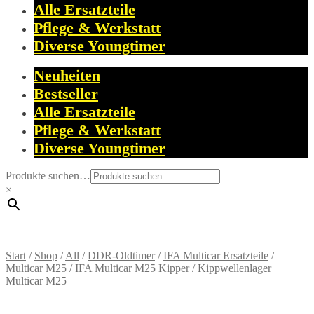
Alle Ersatzteile
Pflege & Werkstatt
Diverse Youngtimer
Neuheiten
Bestseller
Alle Ersatzteile
Pflege & Werkstatt
Diverse Youngtimer
Produkte suchen…
×
Start
/
Shop
/
All
/
DDR-Oldtimer
/
IFA Multicar Ersatzteile
/
Multicar M25
/
IFA Multicar M25 Kipper
/
Kippwellenlager
Multicar M25