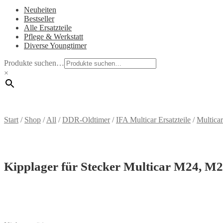
Neuheiten
Bestseller
Alle Ersatzteile
Pflege & Werkstatt
Diverse Youngtimer
Produkte suchen…
×
Start
/
Shop
/
All
/
DDR-Oldtimer
/
IFA Multicar Ersatzteile
/
Multica
Kipplager für Stecker Multicar M24, M