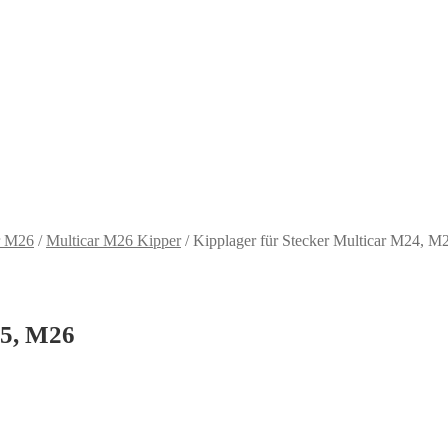
r M26
/
Multicar M26 Kipper
/
Kipplager für Stecker Multicar M24, M
25, M26