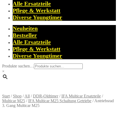
Alle Ersatzteile
Pflege & Werkstatt
Diverse Youngtimer
Neuheiten
Bestseller
Alle Ersatzteile
Pflege & Werkstatt
Diverse Youngtimer
Produkte suchen…
×
Start
/
Shop
/
All
/
DDR-Oldtimer
/
IFA Multicar Ersatzteile
/
Multicar M25
/
IFA Multicar M25 Schaltung Getriebe
/
Antriebsrad
3. Gang Multicar M25