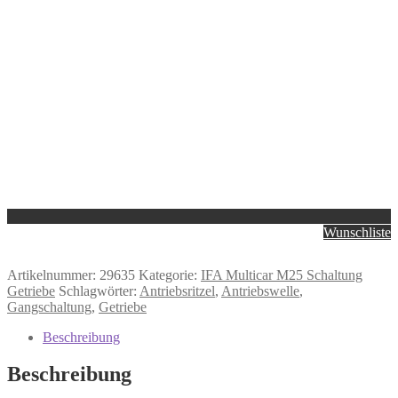
Wunschliste
Artikelnummer:
29635
Kategorie:
IFA Multicar M25 Schaltung
Getriebe
Schlagwörter:
Antriebsritzel
,
Antriebswelle
,
Gangschaltung
,
Getriebe
Beschreibung
Beschreibung