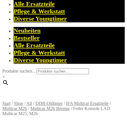
Alle Ersatzteile
Pflege & Werkstatt
Diverse Youngtimer
Neuheiten
Bestseller
Alle Ersatzteile
Pflege & Werkstatt
Diverse Youngtimer
Produkte suchen…
×
Start
/
Shop
/
All
/
DDR-Oldtimer
/
IFA Multicar Ersatzteile
/
Multicar M26
/
Multicar M26 Bremse
/
Feder Konsole LAD
Multicar M25, M26